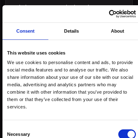
4. Sledujte nás na sociálních sítích
Sledujte Destinisco na Instagramu a TikToku, kde
najdete nejnovější informace, soutěže a další
obsah související s našimi únikovkami.
Consent
Details
About
5. Zpětná vazba a spolupráce
Máte-li jakoukoliv zpětnou vazbu nebo byste se
chtěli podílet na Destinisco, napište nám na e-mail
This website uses cookies
destiny@destinisco.cz. Vaše názory a spolupráce
We use cookies to personalise content and ads, to provide
jsou pro nás velmi cenné.
social media features and to analyse our traffic. We also
share information about your use of our site with our social
media, advertising and analytics partners who may
combine it with other information that you’ve provided to
them or that they’ve collected from your use of their
services.
FAQ
NA CO HLEDÁTE ODPOVĚĎ?
Nenašli jste odpověď? Kontaktujte nás pomocí telefonu
Consent
či e-mailu.
Necessary
Selection