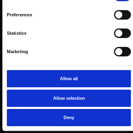
+420 601 567 570
info@destinisco.cz
Preferences
Co je to adaptivní úniková hra?
Statistics
Jak dlouho trvá jedna hra?
Marketing
Kolik hráčů může hrát najednou?
Allow all
Je hra vhodná pro děti?
Allow selection
Jaká je obtížnost hry?
Deny