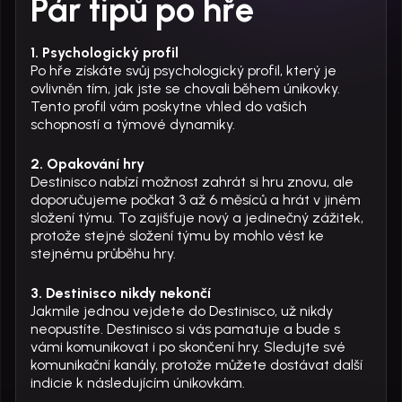
​​Pár tipů po hře
1. Psychologický profil
Po hře získáte svůj psychologický profil, který je
ovlivněn tím, jak jste se chovali během únikovky.
Tento profil vám poskytne vhled do vašich
schopností a týmové dynamiky.
2. Opakování hry
Destinisco nabízí možnost zahrát si hru znovu, ale
doporučujeme počkat 3 až 6 měsíců a hrát v jiném
složení týmu. To zajišťuje nový a jedinečný zážitek,
protože stejné složení týmu by mohlo vést ke
stejnému průběhu hry.
3. Destinisco nikdy nekončí
Jakmile jednou vejdete do Destinisco, už nikdy
neopustíte. Destinisco si vás pamatuje a bude s
vámi komunikovat i po skončení hry. Sledujte své
komunikační kanály, protože můžete dostávat další
indicie k následujícím únikovkám.