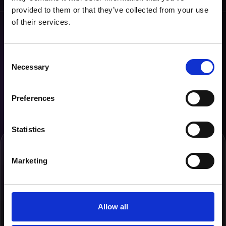
provided to them or that they’ve collected from your use
of their services.
Připraveni na zážitek?
Jste připraveni na adaptivní únikovou hru,
Consent
která ozkouší schopnosti vás a vašich
Necessary
Selection
přátel, kolegů nebo rodinných příslušníků?
REZERVOVAT MÍSTNOST
Preferences
Statistics
Adaptivní hry
Marketing
Destinisco: Důvěra
Allow all