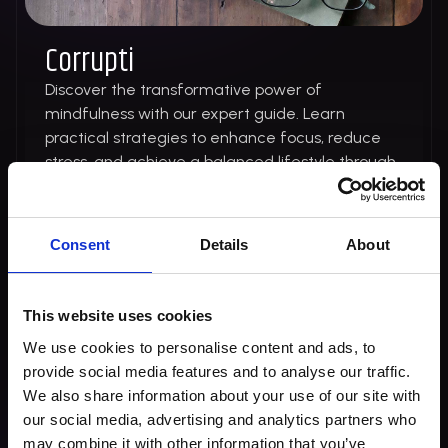
Corrupti
Discover the transformative power of
mindfulness with our expert guide. Learn
practical strategies to enhance focus, reduce
stress, and achieve a balanced lifestyle through
simple, daily practices.
Consent
Details
About
Accusantium Ullam Et
May 3, 2024
This website uses cookies
Read more
We use cookies to personalise content and ads, to
provide social media features and to analyse our traffic.
We also share information about your use of our site with
our social media, advertising and analytics partners who
may combine it with other information that you’ve